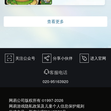
查看更多
关注公众号
分享小伙伴
进入官网
򰀁
򰀂
򰀄
򰀃
客服电话
020-95163920
网易公司版权所有 ©1997-2026
网易游戏隐私政策及儿童个人信息保护规则