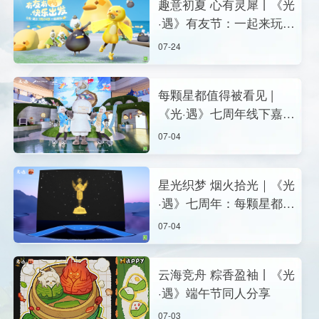
趣意初夏 心有灵犀丨《光
·遇》有友节：一起来玩鸭
~
07-24
每颗星都值得被看见 |
《光·遇》七周年线下嘉年
华正式开启
07-04
星光织梦 烟火拾光｜《光
·遇》七周年：每颗星都值
得被看见
07-04
云海竞舟 粽香盈袖丨《光
·遇》端午节同人分享
07-03