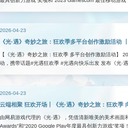
最具创新力游戏”奖项和“2023 Gamescom 最佳移
集了优秀的同人作品与大家分享~ 以光为信循着净流的
新生，与挚友同行共赴蔚蓝之约。
2026-04-23
《光·遇》奇妙之旅：狂欢季多平台创作激励活动 丨
【《光·遇》奇妙之旅：狂欢季 多平台创作激励活动】 202
动，携带话题#光遇狂欢季 #光遇向快乐出发 发布《光
分万元奖励，赢丰富好礼！ 跟随引导打开活动页面，了
狂欢季的各种惊喜！
2026-04-23
云端相聚 狂欢开场丨《光·遇》奇妙之旅：狂欢季 
由网易游戏代理的《光·遇》，凭借清新唯美的美术画面和创新独特
Awards”和“2020 Google Play年度最具创新力