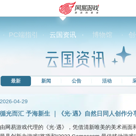
·
PC端指引
·
云国资讯
·
博物馆
·
创
最新
新闻
公告
活动
2026-04-29
循光而汇 予海新生 ｜《光·遇》自然日同人创作分
安卓充值
客服中心
由网易游戏代理的《光·遇》，凭借清新唯美的美术画面和创新独特